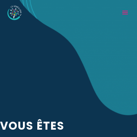
VOUS
Ê
TES