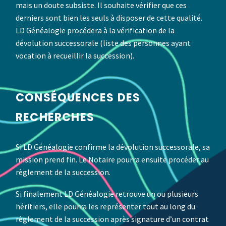
mais un doute subsiste. Il souhaite vérifier que ces
derniers sont bien les seuls à disposer de cette qualité.
LD Généalogie procédera à la vérification de la
dévolution successorale (liste des personnes ayant
vocation à recueillir la succession).
CONSÉQUENCES DES
RECHERCHES
Si LD Généalogie confirme la dévolution successorale, sa
mission prend fin. Le Notaire pourra ensuite procéder au
règlement de la succession.
Si finalement LD Généalogie retrouve un ou plusieurs
héritiers, elle pourra les représenter tout au long du
règlement de la succession après signature d’un
contrat