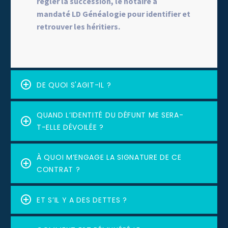
régler la succession, le notaire a
mandaté LD Généalogie pour identifier et
retrouver les héritiers.
DE QUOI S'AGIT-IL ?
QUAND L’IDENTITÉ DU DÉFUNT ME SERA-
T-ELLE DÉVOILÉE ?
À QUOI M’ENGAGE LA SIGNATURE DE CE
CONTRAT ?
ET S’IL Y A DES DETTES ?