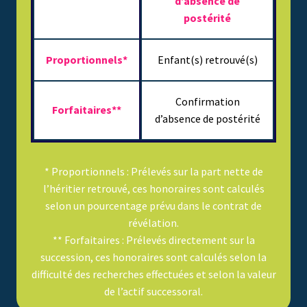
d’absence de
postérité
Proportionnels*
Enfant(s) retrouvé(s)
Confirmation
Forfaitaires**
d’absence de postérité
* Proportionnels : Prélevés sur la part nette de
l’héritier retrouvé, ces honoraires sont calculés
selon un pourcentage prévu dans le contrat de
révélation.
** Forfaitaires : Prélevés directement sur la
succession, ces honoraires sont calculés selon la
difficulté des recherches effectuées et selon la valeur
de l’actif successoral.